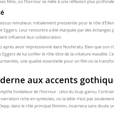
ses films, où l’horreur se mêle à une réflexion plus profonde
té
ssus minutieux. Initialement pressentie pour le rôle d’Ellen
versé Eggers. Leur rencontre a été marquée par des échang
ment influencé leur collaboration.
 après avoir impressionné dans Nosferatu. Bien que son rôl
ggers de lui confier le rôle-titre de la créature maudite. C
urmentés, une qualité essentielle pour un film où la trans
derne aux accents gothiqu
mythe fondateur de l’horreur : celui du loup-garou. Contrai
ne narration riche en symboles, où la bête n’est pas seulemen
epp, dans le rôle principal féminin, incarnera sans doute un