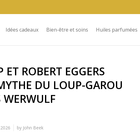
Idées cadeaux
Bien-être et soins
Huiles parfumées
P ET ROBERT EGGERS
 MYTHE DU LOUP-GAROU
 WERWULF
, 2026
by
John Beek