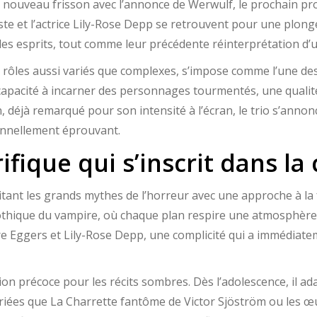
n nouveau frisson avec l’annonce de Werwulf, le prochain pro
te et l’actrice Lily-Rose Depp se retrouvent pour une plong
 les esprits, tout comme leur précédente réinterprétation d
s rôles aussi variés que complexes, s’impose comme l’une de
apacité à incarner des personnages tourmentés, une qualité
 déjà remarqué pour son intensité à l’écran, le trio s’anno
onnellement éprouvant.
fique qui s’inscrit dans la
tant les grands mythes de l’horreur avec une approche à la 
 gothique du vampire, où chaque plan respire une atmosphère
entre Eggers et Lily-Rose Depp, une complicité qui a immédiat
on précoce pour les récits sombres. Dès l’adolescence, il ad
iées que La Charrette fantôme de Victor Sjöström ou les œ