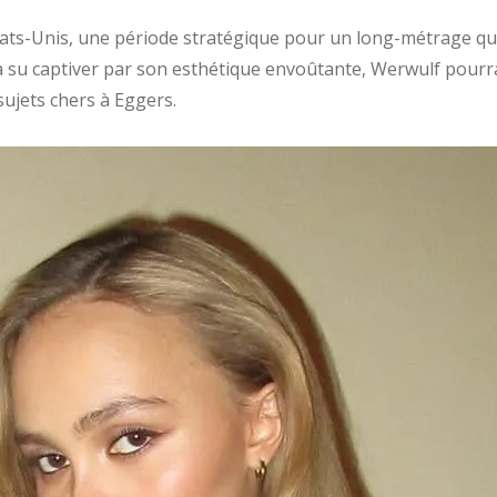
tats-Unis, une période stratégique pour un long-métrage qui
 su captiver par son esthétique envoûtante, Werwulf pourra
sujets chers à Eggers.