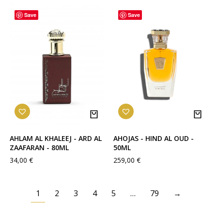
Save
Save
AHLAM AL KHALEEJ - ARD AL
AHOJAS - HIND AL OUD -
ZAAFARAN - 80ML
50ML
34,00
€
259,00
€
1
2
3
4
5
…
79
→