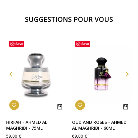
Notes de fond
: Musc, Santal.
SUGGESTIONS POUR VOUS
Save
Save
Produit de la même
catégorie
:
KALEMAT –
SOLID –
MADAWI
ARABIAN OUD
ARABIAN OUD
HIRFAH - AHMED AL
OUD AND ROSES - AHMED
BUSSMA –
SEHR KALEMAT
MAGHRIBI - 75ML
AL MAGHRIBI - 60ML
ROSEWOOD
ARABIAN OUD
BLACK
59,00
€
69,00
€