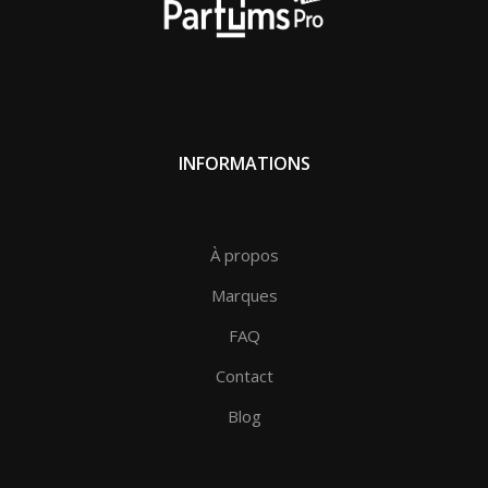
ARABIAN OUD
EDITION
WOODY –
TARTEEL
MUSK ROSE
ARABIAN OUD
GOLD
SULTANI –
TARTEEL
AL FAREED
ARABIAN OUD
SILVER
INFORMATIONS
ARABIAN
ONLY BLUE
FAIROUZ
KNIGHT GOLD
À propos
ASALAT AL
TARAF
DIFFERENT
Marques
MUSK
FAQ
SHALKI WHITE
Contact
Blog