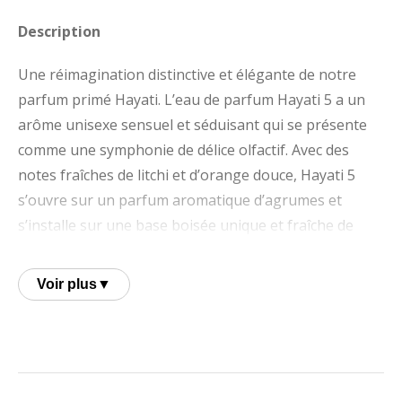
Description
Une réimagination distinctive et élégante de notre
parfum primé Hayati. L’eau de parfum Hayati 5 a un
arôme unisexe sensuel et séduisant qui se présente
comme une symphonie de délice olfactif. Avec des
notes fraîches de litchi et d’orange douce, Hayati 5
s’ouvre sur un parfum aromatique d’agrumes et
s’installe sur une base boisée unique et fraîche de
bois de santal et de musc.
Voir plus
▼
Notes olfactives
Notes de tête
: Litchi, fleur reine de la nuit
Notes de cœur
: Fleur de Nesrin, Orange Douce