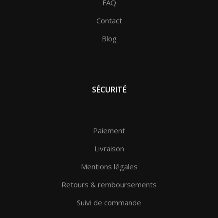
Parfum haut de gamme d’Abdul Samad Al Qurashi
FAQ
Contact
Notes olfactives :
Blog
Notes de tête :
Bergamote, Palissandre du Brésil,
Orange de Sicile
Notes de cœur :
Rose, Camomille, Tournesol
Notes de fond :
Notes poudrées, Iris, Vanille,
SÉCURITÉ
Pêche blanche
Paiement
Livraison
Mentions légales
Retours & remboursements
Suivi de commande