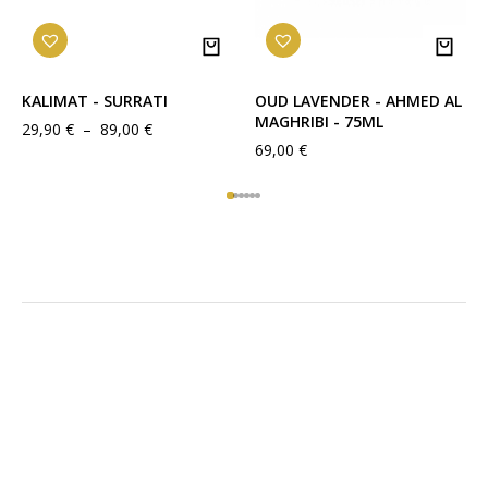
apaisante
et la
douceur du tournesol
s’entrelacent
100ml
500ml
pour révéler un bouquet floral tout en subtilité. Ce
cœur olfactif évoque la
grâce naturelle
et l’
élégance
KALIMAT - SURRATI
OUD LAVENDER - AHMED AL
intemporelle
, parfait pour toutes les occasions.
MAGHRIBI - 75ML
29,90
€
–
89,00
€
69,00
€
Un fond poudré et
enveloppant
Le fond révèle une signature
chaleureuse et
veloutée
, grâce à des
notes poudrées
associées à la
précieuse iris
, à la
vanille crémeuse
et à la
pêche
blanche juteuse
. L’ensemble forme un sillage
sensuel
,
doux
et
raffiné
, laissant une empreinte
olfactive
durable et envoûtante
.
Un parfum versatile et