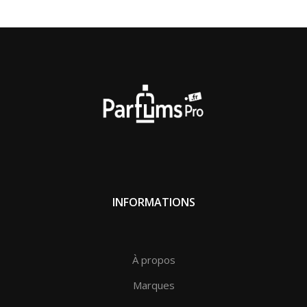
sophistiqué
À la fois
léger
pour le quotidien et
profond
pour les
soirées spéciales,
The Black
s’adresse à ceux qui
recherchent une
signature olfactive moderne
,
combinant
fraîcheur
,
fleur
et
touche poudrée
avec
élégance
.
Famille olfactive The Black :
Floral – Fruité – Poudré
INFORMATIONS
Genre :
Eau de parfum unisexe (homme et femme)
À propos
Origine :
Marques