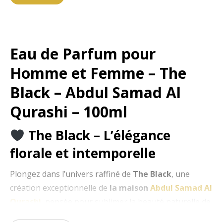
Eau de Parfum pour
Homme et Femme – The
Black – Abdul Samad Al
Qurashi – 100ml
The Black – L’élégance
florale et intemporelle
Plongez dans l’univers raffiné de
The Black
, une
création exceptionnelle de
la maison
Abdul Samad Al
Qurashi
, pensée pour sublimer la beauté naturelle de
ceux qui la portent.
Un parfum moderne et