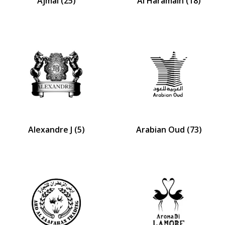
Ajmal
(25)
Al Haramain
(18)
Alexandre J
(5)
Arabian Oud
(73)