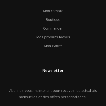
Produit de la même
Mon compte
catégorie :
Boutique
YOU
LIEBE
GRÁ
Commander
HOB 1
LOVE OF SMOKE
AI
Mes produits favoris
ASSAYROON HOB AL
Mon Panier
ALOHA
LERATO
EMARAT
HOB
FIKR
PREM
AMOUR
SER
LJUBOVJ
Newsletter
THE ONE I
LOVE
Abonnez-vous maintenant pour recevoir les actualités
mensuelles et des offres personnalisées !