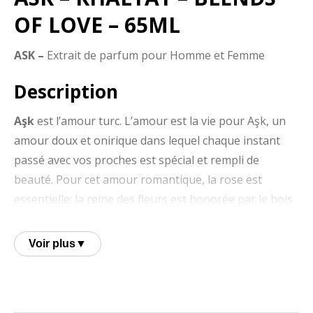
OF LOVE – 65ML
ASK –
Extrait de parfum pour Homme et Femme
Description
Aşk
est l’amour turc. L’amour est la vie pour Aşk, un
amour doux et onirique dans lequel chaque instant
passé avec vos proches est spécial et rempli de
beauté. Pour cet amour romantique, la rose est
essentielle: la reine des fleurs est honorée par le bois
de santal doux et riche et le précieux bois d’agar. Une
note boisée orientale classique, c’est un parfum
Voir plus
▼
oriental d’Amour et de luxe.
Notes olfactives